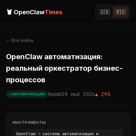
🦞 OpenClaw
Times
🇬🇧
🇷🇺
← Все кейсы
OpenClaw автоматизация:
реальный оркестратор бизнес-
процессов
Reddit
28 май 2026
▲ 290
⚡ АВТОМАТИЗАЦИЯ
ИНСТРУМЕНТЫ
OpenClaw — система автоматизации и