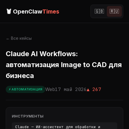
🦞 OpenClaw
Times
🇬🇧
🇷🇺
← Все кейсы
Claude AI Workflows:
автоматизация Image to CAD для
бизнеса
Web
17 май 2026
▲ 267
⚡ АВТОМАТИЗАЦИЯ
ИНСТРУМЕНТЫ
Claude — ИИ-ассистент для обработки и