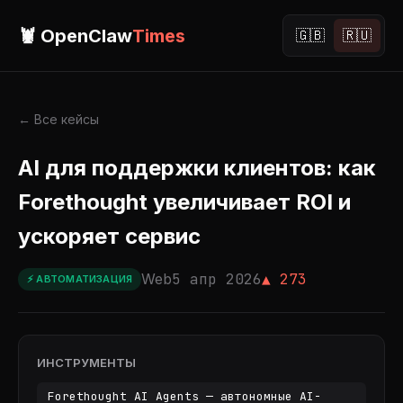
🦞 OpenClaw
Times
🇬🇧
🇷🇺
← Все кейсы
AI для поддержки клиентов: как
Forethought увеличивает ROI и
ускоряет сервис
Web
5 апр 2026
▲ 273
⚡ АВТОМАТИЗАЦИЯ
ИНСТРУМЕНТЫ
Forethought AI Agents — автономные AI-