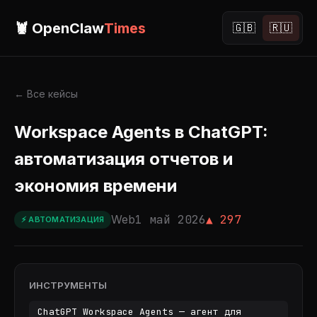
🦞 OpenClaw
Times
🇬🇧
🇷🇺
← Все кейсы
Workspace Agents в ChatGPT:
автоматизация отчетов и
экономия времени
Web
1 май 2026
▲ 297
⚡ АВТОМАТИЗАЦИЯ
ИНСТРУМЕНТЫ
ChatGPT Workspace Agents — агент для