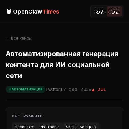
🦞 OpenClaw
Times
🇬🇧
🇷🇺
← Все кейсы
Автоматизированная генерация
контента для ИИ социальной
сети
Twitter
17 фев 2026
▲ 201
⚡ АВТОМАТИЗАЦИЯ
ИНСТРУМЕНТЫ
OpenClaw
Moltbook
Shell Scripts