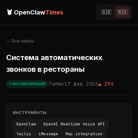
🦞 OpenClaw
Times
🇬🇧
🇷🇺
← Все кейсы
Система автоматических
звонков в рестораны
Twitter
17 фев 2026
▲ 294
⚡ АВТОМАТИЗАЦИЯ
ИНСТРУМЕНТЫ
OpenClaw
OpenAI Realtime Voice API
Twilio
iMessage
Mac integration