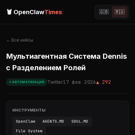
🦞 OpenClaw
Times
🇬🇧
🇷🇺
← Все кейсы
Мультиагентная Система Dennis
с Разделением Ролей
Twitter
17 фев 2026
▲ 292
⚡ АВТОМАТИЗАЦИЯ
ИНСТРУМЕНТЫ
OpenClaw
AGENTS.MD
SOUL.MD
File System