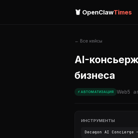
🦞 OpenClaw
Times
← Все кейсы
AI-консьерж
бизнеса
Web
5 а
⚡ АВТОМАТИЗАЦИЯ
ИНСТРУМЕНТЫ
Decagon AI Concierge 