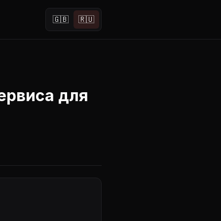
🇬🇧
🇷🇺
ервиса для