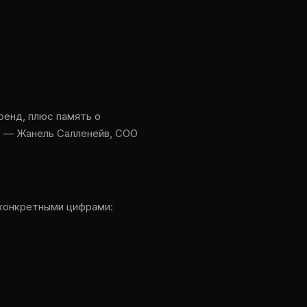
ренд, плюс память о
. — Жанель Салленейв, COO
 конкретными цифрами: