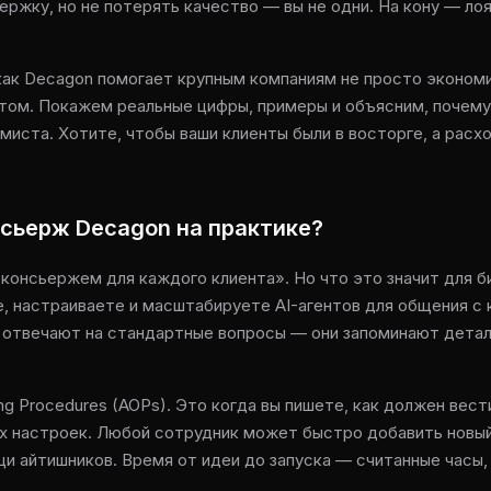
ржку, но не потерять качество — вы не одни. На кону — ло
как Decagon помогает крупным компаниям не просто экономи
том. Покажем реальные цифры, примеры и объясним, почему
миста. Хотите, чтобы ваши клиенты были в восторге, а расх
нсьерж Decagon на практике?
консьержем для каждого клиента». Но что это значит для б
, настраиваете и масштабируете AI-агентов для общения с к
то отвечают на стандартные вопросы — они запоминают дета
ing Procedures (AOPs). Это когда вы пишете, как должен вес
ых настроек. Любой сотрудник может быстро добавить новый
и айтишников. Время от идеи до запуска — считанные часы, 