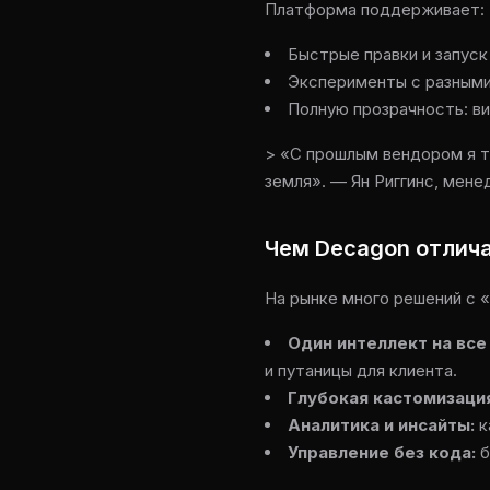
Платформа поддерживает:
Быстрые правки и запуск
Эксперименты с разным
Полную прозрачность: ви
> «С прошлым вендором я т
земля». — Ян Риггинс, мен
Чем Decagon отлича
На рынке много решений с 
Один интеллект на все
и путаницы для клиента.
Глубокая кастомизаци
Аналитика и инсайты:
к
Управление без кода:
б