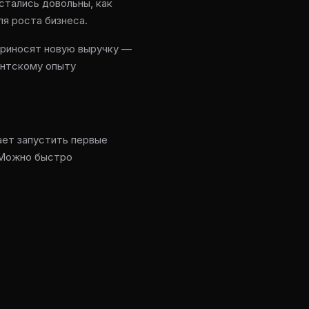
стались довольны, как
я роста бизнеса.
 приносят новую выручку —
ентскому опыту
ает запустить первые
 Можно быстро