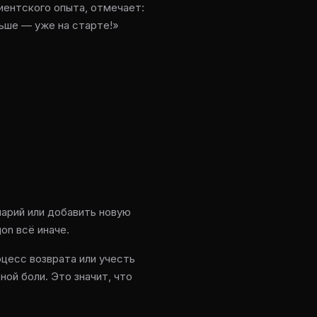
иентского опыта, отмечает:
льше — уже на старте!»
нарий или добавить новую
on всё иначе.
цесс возврата или учесть
ной боли. Это значит, что