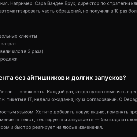
ния. Например, Сара Ванден Брук, директор по стратегии кл
втоматизировать часть обращений, но получили в 10 раз бо
вольные клиенты
 затрат
величился в 3 раза)
 продажи
ента без айтишников и долгих запусков?
 ботов — сложность. Каждый раз, когда нужно поменять сце
»: тикеты в IT, недели ожидания, куча согласований. С Decag
ростым языком. Хотите добавить новую акцию, поменять про
меняете текст, тестируете и запускаете — без кода и голов
исом и быстро реагирует на любые изменения.