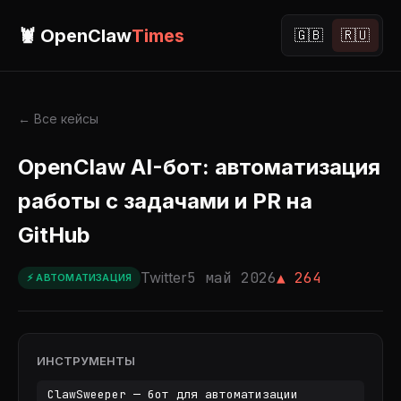
🦞 OpenClaw
Times
🇬🇧
🇷🇺
← Все кейсы
OpenClaw AI-бот: автоматизация
работы с задачами и PR на
GitHub
Twitter
5 май 2026
▲ 264
⚡ АВТОМАТИЗАЦИЯ
ИНСТРУМЕНТЫ
ClawSweeper — бот для автоматизации