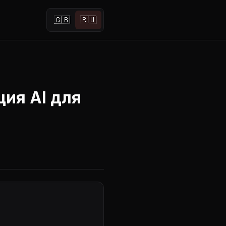
🇬🇧
🇷🇺
ция AI для