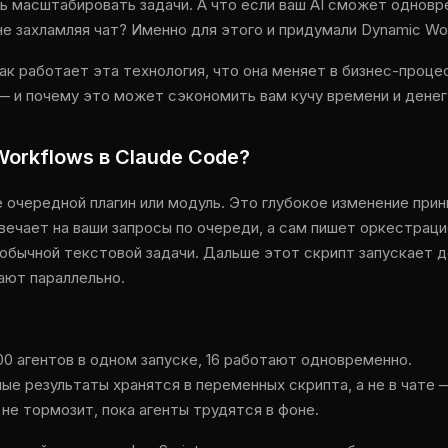
ь масштабировать задачи. А что если ваш AI сможет однов
 не захламляя чат? Именно для этого и придумали Dynamic Wo
как работает эта технология, что она меняет в бизнес-процес
— и почему это может сэкономить вам кучу времени и денег
Workflows в Claude Code?
 очередной плагин или модуль. Это глубокое изменение прин
вечает на ваши запросы по очереди, а сам пишет оркестрацио
 обычной текстовой задачи. Дальше этот скрипт запускает д
ают параллельно.
000 агентов в одном запуске, 16 работают одновременно.
ые результаты хранятся в переменных скрипта, а не в чате 
 не тормозит, пока агенты трудятся в фоне.