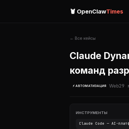
🦞 OpenClaw
Times
← Все кейсы
Claude Dyna
команд раз
Web
29 
⚡ АВТОМАТИЗАЦИЯ
ИНСТРУМЕНТЫ
Claude Code — AI-плат