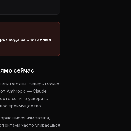
рок кода за считанные
рямо сейчас
и или месяцы, теперь можно
от Anthropic — Claude
росто хотите ускорить
ьное преимущество.
вторяющиеся изменения,
истентами часто упираешься