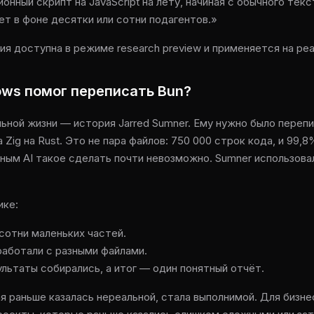
онный скрипт на JavaScript на лету, начиная с обычного текс
ет в фоне десятки или сотни подагентов.»
я доступна в режиме research preview и применяется на ре
ows помог переписать Bun?
льной жизни — история Jarred Sumner. Ему нужно было переп
а Zig на Rust. Это не пара файлов: 750 000 строк кода, и 99,
чным AI такое сделать почти невозможно. Sumner использова
ике:
 сотни маленьких частей.
работали с разными файлами.
ьтаты собирались, а итог — один понятный отчёт.
я раньше казалась нереальной, стала выполнимой. Для бизне