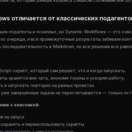
оекты, которые раньше казались слишком сложными или за
ows отличается от классических подагенто
ыли подагенты и «скиллы», но Dynamic Workflows — это сов
 по очереди, и все промежуточные результаты забивали конт
 последовательность в Markdown, но все решения всё равно
Script-скрипт, который сам решает, что и когда запускать.
ы хранятся вне чата, экономя токены и ускоряя работу.
 и запускать повторно на разных проектах.
, уже завершённые задачи не пересчитываются — только ос
нию с классикой:
в на запуск
охранять и переиспользовать скрипты
о продолжить с места остановки