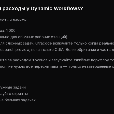
и расходы у Dynamic Workflows?
есть и лимиты:
аз
: 1 000
мально для обычных рабочих станций)
для сложных задач; ultracode включайте только когда реальн
 research preview, пока только США, Великобритания и часть 
те за расходом токенов и запускайте тяжёлые воркфлоу то
ался, не нужно всё пересчитывать — только незавершённые к
нужные задачи
ьзуйте скрипты
на больших задачах