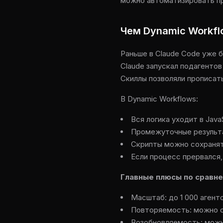
можно автоматизировать пр
Чем Dynamic Workfl
Раньше в Claude Code уже б
Claude запускал подагентов
Скиллы позволяли прописать
В Dynamic Workflows:
Вся логика уходит в Java
Промежуточные результат
Скрипты можно сохранять
Если процесс прервался
Главные плюсы по сравне
Масштаб: до 1 000 агенто
Повторяемость: можно с
Возобновляемость: можн