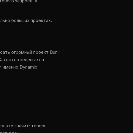
тового запроса, а
ально больших проектах.
исать огромный проект Bun
8% тестов зелёные на
л именно Dynamic
са это значит: теперь