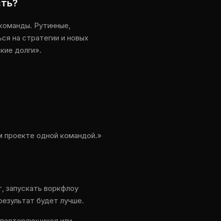
сть?
 команды. Рутинные,
ся на стратегии и новых
кие долги».
м проекте одной командой.»
, запускать воркфлоу
результат будет лучше.
 повторяющихся или