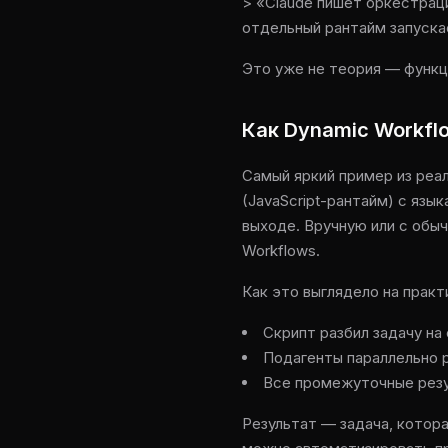
> «Claude пишет оркестраци
отдельный рантайм запуска
Это уже не теория — функци
Как Dynamic Workfl
Самый яркий пример из реа
(JavaScript-рантайм) с язык
выходе. Вручную или с обы
Workflows.
Как это выглядело на практ
Скрипт разбил задачу на
Подагенты параллельно 
Все промежуточные резул
Результат — задача, котора