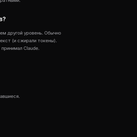
тратными.
в?
сем другой уровень. Обычно
екст (и сжирали токены).
 принимал Claude.
тавшиеся.