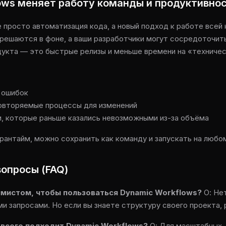
ows меняет работу команды и продуктивно
 просто автоматизация кода, а новый подход к работе всей
решаются в фоне, а ваши разработчики могут сосредоточить
дукта — это быстрые релизы и меньше времени на «техничес
 ошибок
овторяемые процессы для изменений
и, которые раньше казались невозможными из-за объёма
 рантайм, можно сохранить как команду и запускать на любо
опросы (FAQ)
ммистом, чтобы пользоваться Dynamic Workflows?
О: Нет
 запросами. Но если вы знаете структуру своего проекта, 
е всего подходит Dynamic Workflows?
О: Для масштабных,