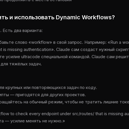
ить и использовать Dynamic Workflows?
 Есть два варианта:
бавьте слово «workflow» в свой запрос. Например: «Run a wor
hat is missing authentication». Claude сам создаст нужный скрип
те усилие ultracode специальной командой. Claude сам решит,
 для тяжёлых задач.
ля крупных или повторяющихся задач по коду.
ипты — пригодятся для других проектов.
ращайтесь на обычный режим, чтобы не тратить лишние токе
ow to check every endpoint under src/routes/ that is missing au
та — усилие менять не нужно.»