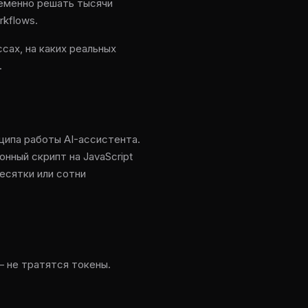
ременно решать тысячи
rkflows.
сах, на каких реальных
.
ципа работы AI-ассистента.
нный скрипт на JavaScript
есятки или сотни
— не тратятся токены.