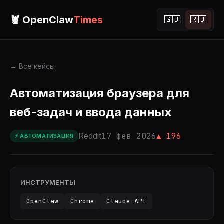
🦞 OpenClaw
Times
🇬🇧
🇷🇺
← Все кейсы
Автоматизация браузера для
веб-задач и ввода данных
Reddit
17 фев 2026
▲ 196
⚡ АВТОМАТИЗАЦИЯ
ИНСТРУМЕНТЫ
OpenClaw
Chrome
Claude API