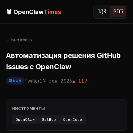
🦞 OpenClaw
Times
🇬🇧
🇷🇺
← Все кейсы
Автоматизация решения GitHub
Issues с OpenClaw
Twitter
17 фев 2026
▲ 117
💻 КОД
ИНСТРУМЕНТЫ
OpenClaw
GitHub
OpenCode