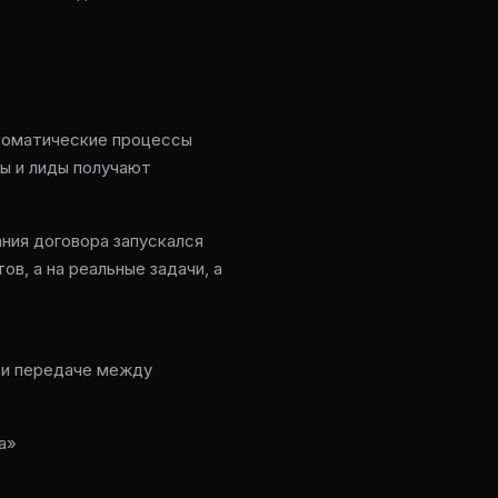
втоматические процессы
ты и лиды получают
ния договора запускался
в, а на реальные задачи, а
ри передаче между
а»