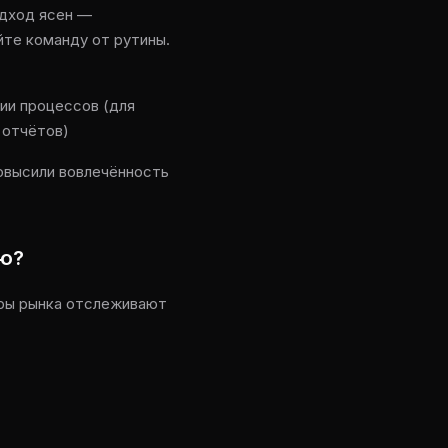
одход ясен —
йте команду от рутины.
ии процессов (для
 отчётов)
повысили вовлечённость
ию?
еры рынка отслеживают