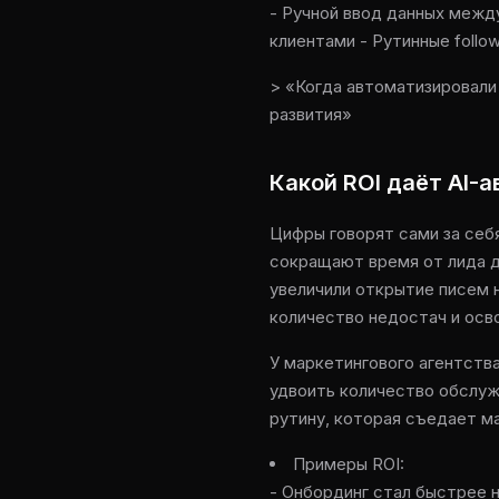
- Ручной ввод данных межд
клиентами - Рутинные follo
> «Когда автоматизировали
развития»
Какой ROI даёт AI-
Цифры говорят сами за себ
сокращают время от лида д
увеличили открытие писем 
количество недостач и осв
У маркетингового агентства
удвоить количество обслуж
рутину, которая съедает м
Примеры ROI:
- Онбординг стал быстрее н