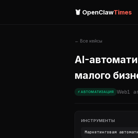
🦞 OpenClaw
Times
← Все кейсы
AI-автомати
малого бизн
Web
1 а
⚡ АВТОМАТИЗАЦИЯ
ИНСТРУМЕНТЫ
Маркетинговая автомат