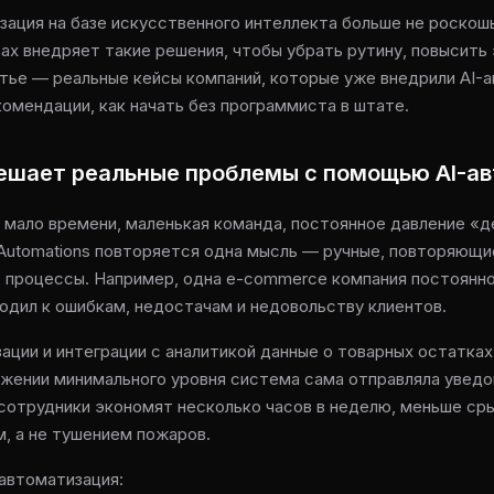
зация на базе искусственного интеллекта больше не роскош
рах внедряет такие решения, чтобы убрать рутину, повысить
атье — реальные кейсы компаний, которые уже внедрили AI-
омендации, как начать без программиста в штате.
решает реальные проблемы с помощью AI-а
и: мало времени, маленькая команда, постоянное давление «
y Automations повторяется одна мысль — ручные, повторяющи
 процессы. Например, одна e-commerce компания постоянно
водил к ошибкам, недостачам и недовольству клиентов.
ации и интеграции с аналитикой данные о товарных остатках
ижении минимального уровня система сама отправляла увед
 сотрудники экономят несколько часов в неделю, меньше сры
м, а не тушением пожаров.
автоматизация: