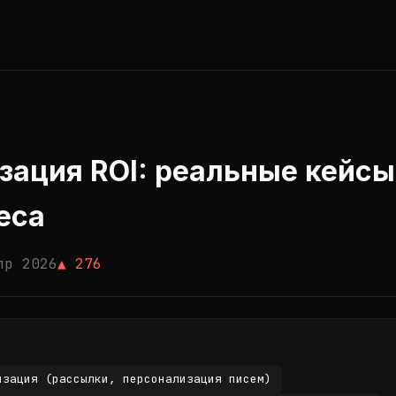
зация ROI: реальные кейсы
еса
пр 2026
▲ 276
изация (рассылки, персонализация писем)