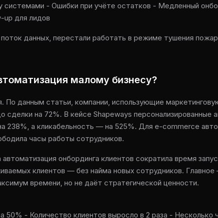
у системами - Ошибки при учёте остатков - Медленный онбо
w-up для лидов
 поток данных, перестали работать в режиме тушения пожа
автоматизация малому бизнесу?
я. По данным статьи, компании, использующие маркетингову
о сделки на 72%. В кейсе Shapeways персонализированные 
на 238%, а кликабельность — на 525%. Для e-commerce авто
ободила часы работы сотрудников.
 автоматизация онбординга клиентов сократила время запус
иваемых клиентов — без найма новых сотрудников. Главное
аксимум времени, но не даёт стратегической ценности.
а 50% - Количество клиентов выросло в 2 раза - Несколько 