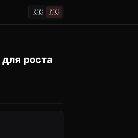
🇬🇧
🇷🇺
 для роста