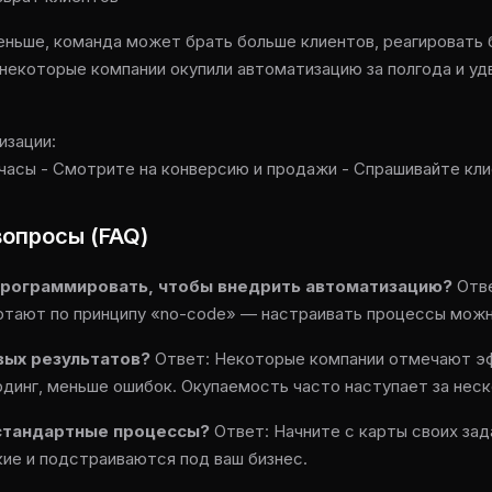
еньше, команда может брать больше клиентов, реагировать 
некоторые компании окупили автоматизацию за полгода и уд
изации:
часы - Смотрите на конверсию и продажи - Спрашивайте кли
опросы (FAQ)
программировать, чтобы внедрить автоматизацию?
Отве
тают по принципу «no-code» — настраивать процессы можно
вых результатов?
Ответ: Некоторые компании отмечают эф
динг, меньше ошибок. Окупаемость часто наступает за неск
естандартные процессы?
Ответ: Начните с карты своих зад
ие и подстраиваются под ваш бизнес.