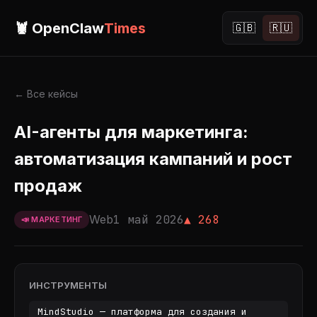
🦞 OpenClaw
Times
🇬🇧
🇷🇺
← Все кейсы
AI-агенты для маркетинга:
автоматизация кампаний и рост
продаж
Web
1 май 2026
▲ 268
📣 МАРКЕТИНГ
ИНСТРУМЕНТЫ
MindStudio — платформа для создания и