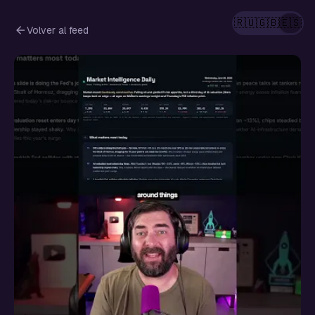
🇷🇺
🇬🇧
🇪🇸
Volver al feed