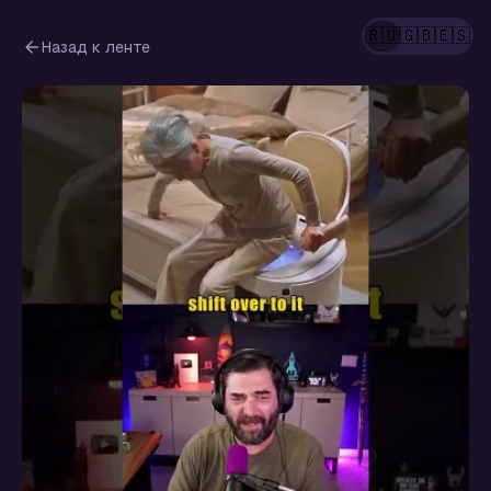
🇷🇺
🇬🇧
🇪🇸
Назад к ленте