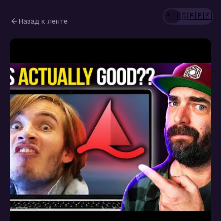
🇷🇺
🇬🇧
🇪🇸
Назад к ленте