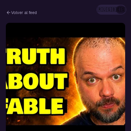
🇷🇺
🇬🇧
🇪🇸
Volver al feed