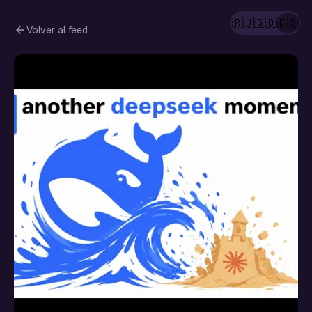
🇷🇺
🇬🇧
🇪🇸
Volver al feed